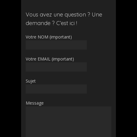
Vous avez une question ? Une
demande ? C’est ici !
Votre NOM (important)
Votre EMAIL (important)
Sujet
Message